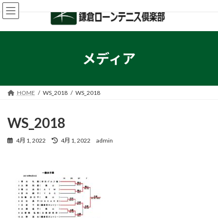
コ
ナ
ン
ビ
テ
ゲ
ン
ー
ツ
シ
へ
ョ
メディア
ス
ン
キ
に
ッ
移
プ
動
HOME
WS_2018
WS_2018
WS_2018
最
4月 1, 2022
4月 1, 2022
admin
終
更
新
日
時
: