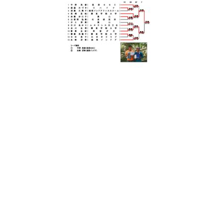
日
時
: