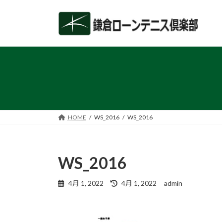
コ
ナ
ン
ビ
テ
ゲ
ン
ー
ツ
シ
へ
ョ
ス
ン
キ
に
ッ
移
プ
動
HOME
WS_2016
WS_2016
WS_2016
最
4月 1, 2022
4月 1, 2022
admin
終
更
新