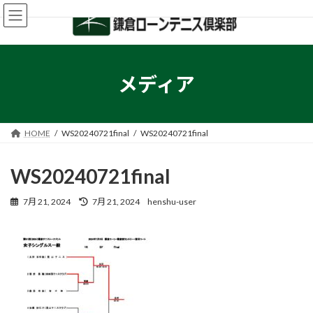
コ
ナ
ン
ビ
テ
ゲ
ン
ー
ツ
シ
へ
ョ
メディア
ス
ン
キ
に
ッ
移
プ
動
HOME
WS20240721final
WS20240721final
WS20240721final
最
7月 21, 2024
7月 21, 2024
henshu-user
終
更
新
日
時
: