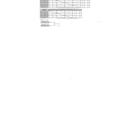
日
時
: