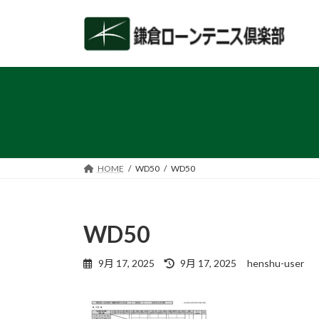
コ
ナ
ン
ビ
テ
ゲ
ン
ー
ツ
シ
へ
ョ
ス
ン
キ
に
ッ
移
プ
動
HOME
WD50
WD50
WD50
最
9月 17, 2025
9月 17, 2025
henshu-user
終
更
新