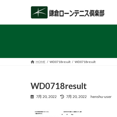
コ
ナ
ン
ビ
テ
ゲ
ン
ー
ツ
シ
へ
ョ
ス
ン
キ
に
ッ
移
プ
動
HOME
WD0718result
WD0718result
WD0718result
最
7月 20, 2022
7月 20, 2022
henshu-user
終
更
新