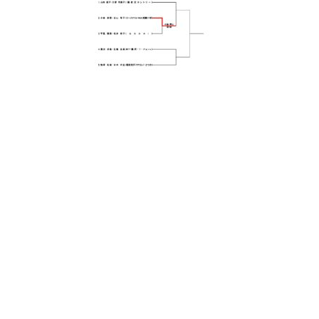
日
時
: