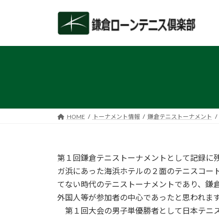
コ
ナ
ン
ビ
テ
ゲ
ン
ー
ツ
シ
へ
ョ
ス
ン
キ
に
ッ
移
プ
動
HOME
トーナメント情報
鎌倉テニストーナメント
第１回鎌倉テニストーナメントとして記録に
ガ浜にあった海浜ホテルの２面のテニスコー
てない時代のテニストーナメントであり、鎌
外国人等が参加者の中心であったと思われま
第１回大会の男子単優勝者として日本テニス