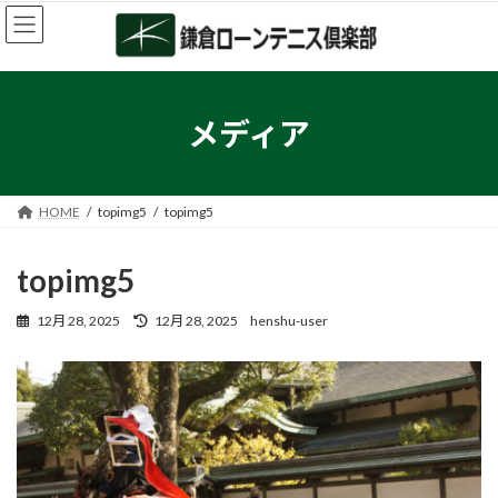
コ
ナ
ン
ビ
テ
ゲ
ン
ー
ツ
シ
へ
ョ
メディア
ス
ン
キ
に
ッ
移
プ
動
HOME
topimg5
topimg5
topimg5
最
12月 28, 2025
12月 28, 2025
henshu-user
終
更
新
日
時
: