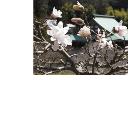
日
時
: