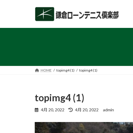
コ
ナ
ン
ビ
テ
ゲ
ン
ー
ツ
シ
へ
ョ
ス
ン
キ
に
ッ
移
プ
動
HOME
topimg4 (1)
topimg4 (1)
topimg4 (1)
最
4月 20, 2022
4月 20, 2022
admin
終
更
新