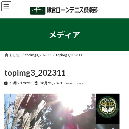
コ
ナ
ン
ビ
テ
ゲ
ン
ー
ツ
シ
へ
ョ
メディア
ス
ン
キ
に
ッ
移
プ
動
HOME
topimg3_202311
topimg3_202311
topimg3_202311
最
10月 23, 2023
10月 23, 2023
henshu-user
終
更
新
日
時
: