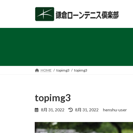
コ
ナ
ン
ビ
テ
ゲ
ン
ー
ツ
シ
へ
ョ
ス
ン
キ
に
ッ
移
プ
動
HOME
topimg3
topimg3
topimg3
最
8月 31, 2022
8月 31, 2022
henshu-user
終
更
新