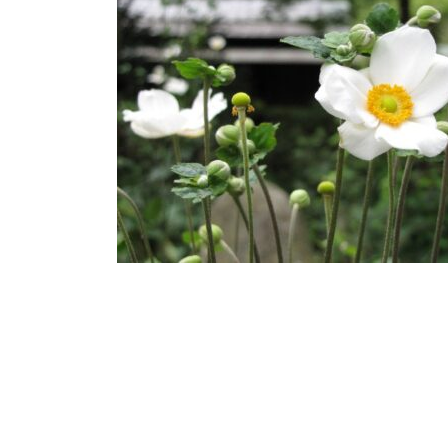
日
時
: