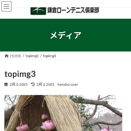
コ
ナ
ン
ビ
テ
ゲ
ン
ー
ツ
シ
へ
ョ
メディア
ス
ン
キ
に
ッ
移
プ
動
HOME
topimg3
topimg3
topimg3
最
2月 3, 2025
2月 3, 2025
henshu-user
終
更
新
日
時
: