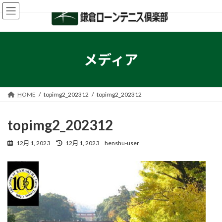
コ
ナ
ン
ビ
テ
ゲ
ン
ー
ツ
シ
へ
ョ
メディア
ス
ン
キ
に
ッ
移
プ
動
HOME
topimg2_202312
topimg2_202312
topimg2_202312
最
12月 1, 2023
12月 1, 2023
henshu-user
終
更
新
日
時
: