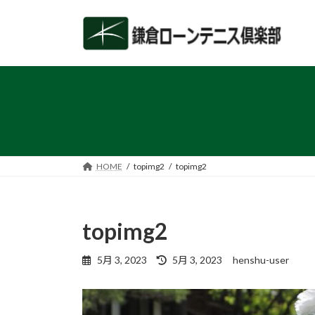
コ
ナ
ン
ビ
テ
ゲ
ン
ー
ツ
シ
へ
ョ
ス
ン
キ
に
ッ
移
プ
動
HOME
topimg2
topimg2
topimg2
最
5月 3, 2023
5月 3, 2023
henshu-user
終
更
新