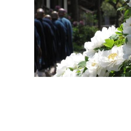
日
時
: