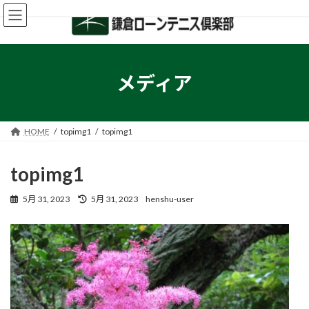
コ
ナ
ン
ビ
テ
ゲ
ン
ー
ツ
シ
へ
ョ
メディア
ス
ン
キ
に
ッ
移
プ
動
HOME
topimg1
topimg1
topimg1
最
5月 31, 2023
5月 31, 2023
henshu-user
終
更
新
日
時
: