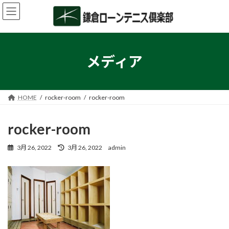
コ
ナ
ン
ビ
テ
ゲ
ン
ー
ツ
シ
へ
ョ
メディア
ス
ン
キ
に
ッ
移
プ
動
HOME
rocker-room
rocker-room
rocker-room
最
3月 26, 2022
3月 26, 2022
admin
終
更
新
日
時
: