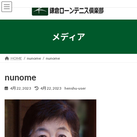
コ
ナ
ン
ビ
テ
ゲ
ン
ー
ツ
シ
へ
ョ
メディア
ス
ン
キ
に
ッ
移
プ
動
HOME
nunome
nunome
nunome
最
4月 22, 2023
4月 22, 2023
henshu-user
終
更
新
日
時
: