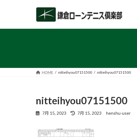
コ
ナ
ン
ビ
テ
ゲ
ン
ー
ツ
シ
へ
ョ
ス
ン
キ
に
ッ
移
プ
動
HOME
nitteihyou07151500
nitteihyou07151500
nitteihyou07151500
最
7月 15, 2023
7月 15, 2023
henshu-user
終
更
新