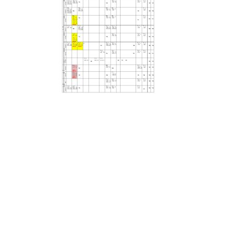
日
時
: