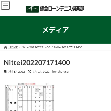
コ
ナ
ン
ビ
テ
ゲ
ン
ー
ツ
シ
へ
ョ
メディア
ス
ン
キ
に
ッ
移
プ
動
HOME
Nittei202207171400
Nittei202207171400
Nittei202207171400
最
7月 17, 2022
7月 17, 2022
henshu-user
終
更
新
日
時
: