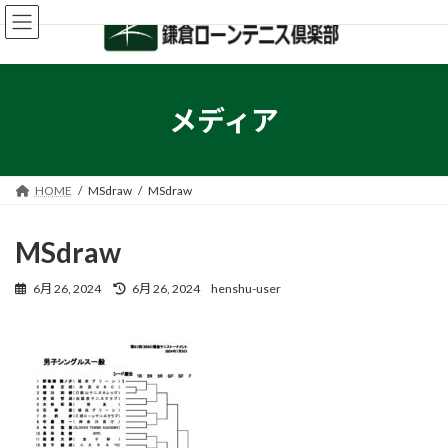
コ
ナ
ン
ビ
テ
ゲ
ン
ー
ツ
シ
へ
ョ
メディア
ス
ン
キ
に
ッ
移
プ
動
HOME
MSdraw
MSdraw
MSdraw
最
6月 26, 2024
6月 26, 2024
henshu-user
終
更
新
日
時
: