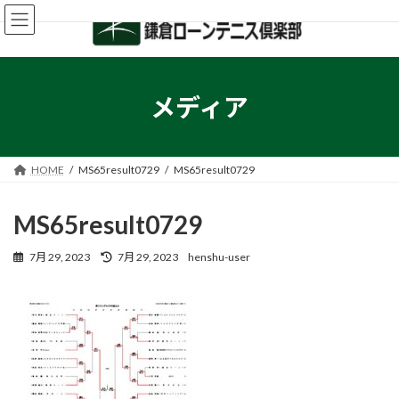
コ
ナ
ン
ビ
テ
ゲ
ン
ー
ツ
シ
へ
ョ
メディア
ス
ン
キ
に
ッ
移
プ
動
HOME
MS65result0729
MS65result0729
MS65result0729
最
7月 29, 2023
7月 29, 2023
henshu-user
終
更
新
日
時
: