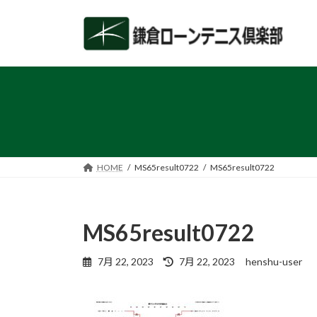
コ
ナ
ン
ビ
テ
ゲ
ン
ー
ツ
シ
へ
ョ
ス
ン
キ
に
ッ
移
プ
動
HOME
MS65result0722
MS65result0722
MS65result0722
最
7月 22, 2023
7月 22, 2023
henshu-user
終
更
新