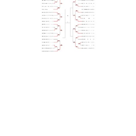
日
時
: