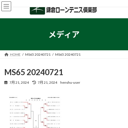
コ
ナ
ン
ビ
テ
ゲ
ン
ー
ツ
シ
へ
ョ
メディア
ス
ン
キ
に
ッ
移
プ
動
HOME
MS65 20240721
MS65 20240721
MS65 20240721
最
7月 21, 2024
7月 21, 2024
henshu-user
終
更
新
日
時
: