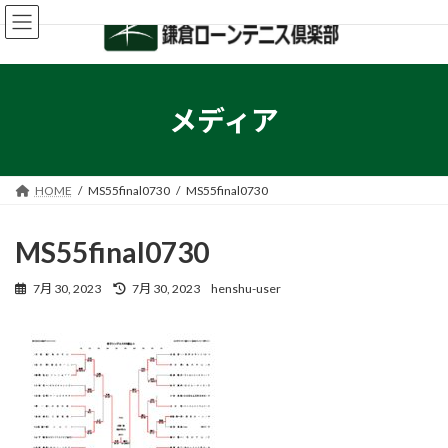
コ
ナ
ン
ビ
テ
ゲ
ン
ー
ツ
シ
へ
ョ
メディア
ス
ン
キ
に
ッ
移
プ
動
HOME
MS55final0730
MS55final0730
MS55final0730
最
7月 30, 2023
7月 30, 2023
henshu-user
終
更
新
日
時
: