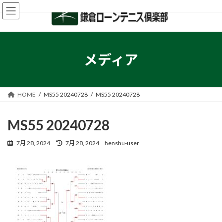
コ
ナ
ン
ビ
テ
ゲ
ン
ー
ツ
シ
へ
ョ
メディア
ス
ン
キ
に
ッ
移
プ
動
HOME
MS55 20240728
MS55 20240728
MS55 20240728
最
7月 28, 2024
7月 28, 2024
henshu-user
終
更
新
日
時
: