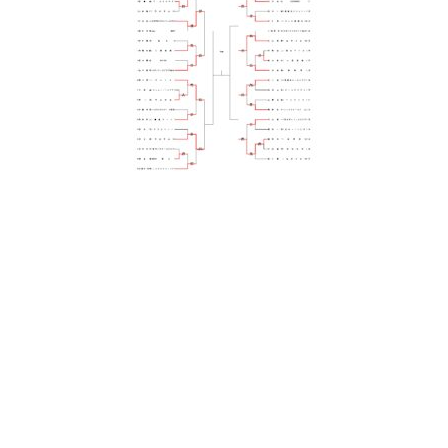
日
時
: