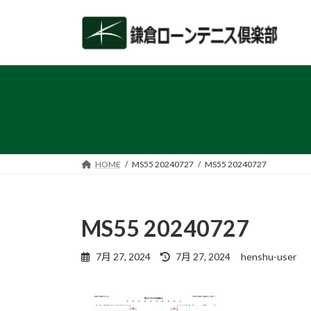
コ
ナ
ン
ビ
テ
ゲ
ン
ー
ツ
シ
へ
ョ
ス
ン
キ
に
ッ
移
プ
動
HOME
MS55 20240727
MS55 20240727
MS55 20240727
最
7月 27, 2024
7月 27, 2024
henshu-user
終
更
新