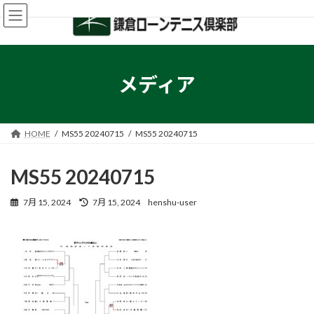
コ
ナ
ン
ビ
テ
ゲ
ン
ー
ツ
シ
へ
ョ
メディア
ス
ン
キ
に
ッ
移
プ
動
HOME
MS55 20240715
MS55 20240715
MS55 20240715
最
7月 15, 2024
7月 15, 2024
henshu-user
終
更
新
日
時
: