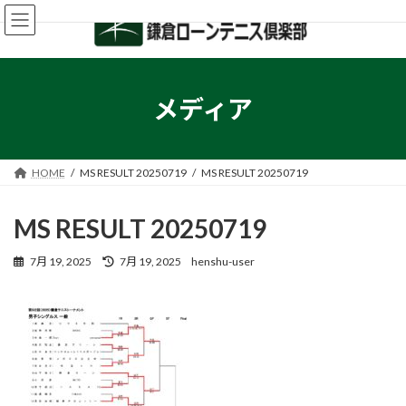
コ
ナ
ン
ビ
テ
ゲ
ン
ー
ツ
シ
へ
ョ
メディア
ス
ン
キ
に
ッ
移
プ
動
HOME
MS RESULT 20250719
MS RESULT 20250719
MS RESULT 20250719
最
7月 19, 2025
7月 19, 2025
henshu-user
終
更
新
日
時
: