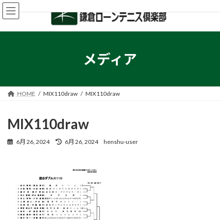
コ
ナ
ン
ビ
テ
ゲ
ン
ー
ツ
シ
へ
ョ
メディア
ス
ン
キ
に
ッ
移
プ
動
HOME
MIX110draw
MIX110draw
MIX110draw
最
6月 26, 2024
6月 26, 2024
henshu-user
終
更
新
日
時
: