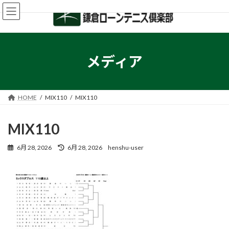
コ
ナ
ン
ビ
テ
ゲ
ン
ー
ツ
シ
へ
ョ
メディア
ス
ン
キ
に
ッ
移
プ
動
HOME
MIX110
MIX110
MIX110
最
6月 28, 2026
6月 28, 2026
henshu-user
終
更
新
日
時
: