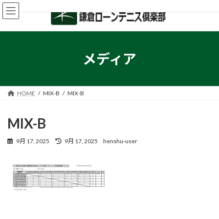
コ
ナ
ン
ビ
テ
ゲ
ン
ー
ツ
シ
へ
ョ
メディア
ス
ン
キ
に
ッ
移
プ
動
HOME
MIX-B
MIX-B
MIX-B
最
9月 17, 2025
9月 17, 2025
henshu-user
終
更
新
日
時
: