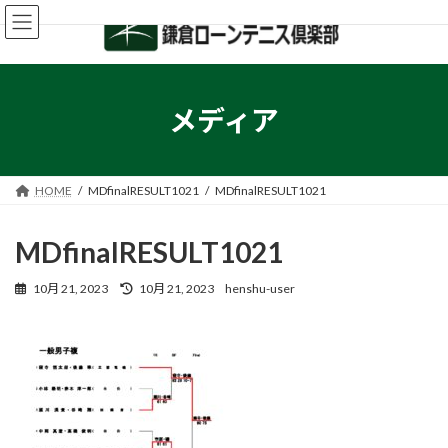
コ
ナ
ン
ビ
テ
ゲ
ン
ー
ツ
シ
へ
ョ
メディア
ス
ン
キ
に
ッ
移
プ
動
HOME
MDfinalRESULT1021
MDfinalRESULT1021
MDfinalRESULT1021
最
10月 21, 2023
10月 21, 2023
henshu-user
終
更
新
日
時
: