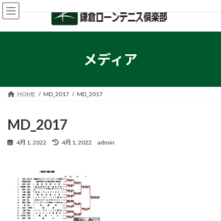
コ
ナ
ン
ビ
テ
ゲ
ン
ー
ツ
シ
へ
ョ
メディア
ス
ン
キ
に
ッ
移
プ
動
HOME
MD_2017
MD_2017
MD_2017
最
4月 1, 2022
4月 1, 2022
admin
終
更
新
日
時
: