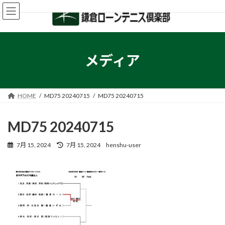
コ
ナ
ン
ビ
テ
ゲ
ン
ー
ツ
シ
へ
ョ
メディア
ス
ン
キ
に
ッ
移
プ
動
HOME
MD75 20240715
MD75 20240715
MD75 20240715
最
7月 15, 2024
7月 15, 2024
henshu-user
終
更
新
日
時
: