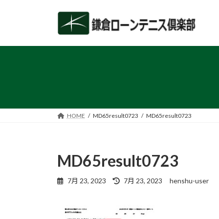
コ
ナ
ン
ビ
テ
ゲ
ン
ー
ツ
シ
へ
ョ
ス
ン
キ
に
ッ
移
プ
動
HOME
MD65result0723
MD65result0723
MD65result0723
最
7月 23, 2023
7月 23, 2023
henshu-user
終
更
新