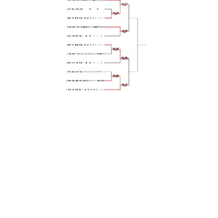
日
時
: