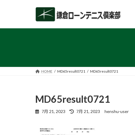
コ
ナ
ン
ビ
テ
ゲ
ン
ー
ツ
シ
へ
ョ
ス
ン
キ
に
ッ
移
プ
動
HOME
MD65result0721
MD65result0721
MD65result0721
最
7月 21, 2023
7月 21, 2023
henshu-user
終
更
新