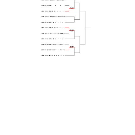
日
時
: