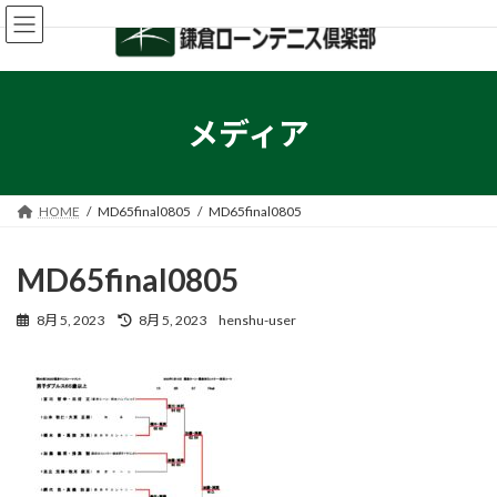
コ
ナ
ン
ビ
テ
ゲ
ン
ー
ツ
シ
へ
ョ
メディア
ス
ン
キ
に
ッ
移
プ
動
HOME
MD65final0805
MD65final0805
MD65final0805
最
8月 5, 2023
8月 5, 2023
henshu-user
終
更
新
日
時
: