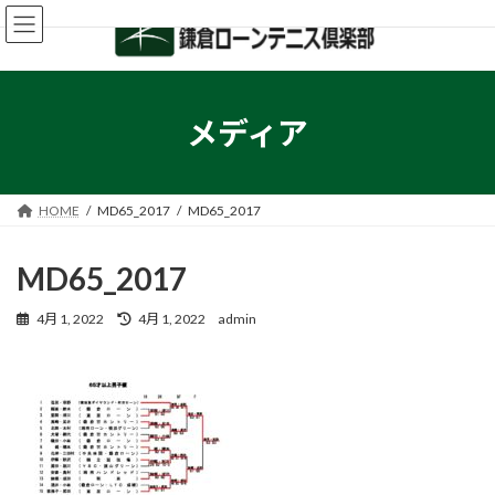
コ
ナ
ン
ビ
テ
ゲ
ン
ー
ツ
シ
へ
ョ
メディア
ス
ン
キ
に
ッ
移
プ
動
HOME
MD65_2017
MD65_2017
MD65_2017
最
4月 1, 2022
4月 1, 2022
admin
終
更
新
日
時
: