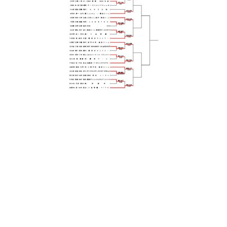
日
時
: