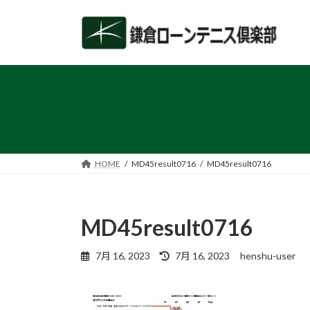
コ
ナ
ン
ビ
テ
ゲ
ン
ー
ツ
シ
へ
ョ
ス
ン
キ
に
ッ
移
プ
動
HOME
MD45result0716
MD45result0716
MD45result0716
最
7月 16, 2023
7月 16, 2023
henshu-user
終
更
新