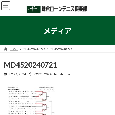
コ
ナ
ン
ビ
テ
ゲ
ン
ー
ツ
シ
へ
ョ
メディア
ス
ン
キ
に
ッ
移
プ
動
HOME
MD4520240721
MD4520240721
MD4520240721
最
7月 21, 2024
7月 21, 2024
henshu-user
終
更
新
日
時
: