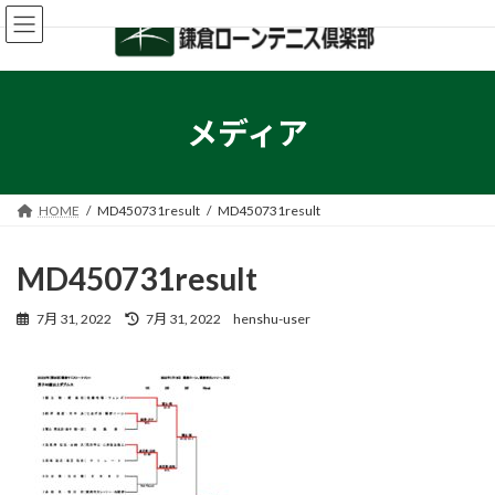
コ
ナ
ン
ビ
テ
ゲ
ン
ー
ツ
シ
へ
ョ
メディア
ス
ン
キ
に
ッ
移
プ
動
HOME
MD450731result
MD450731result
MD450731result
最
7月 31, 2022
7月 31, 2022
henshu-user
終
更
新
日
時
: