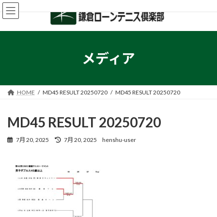
コ
ナ
ン
ビ
テ
ゲ
ン
ー
ツ
シ
へ
ョ
メディア
ス
ン
キ
に
ッ
移
プ
動
HOME
MD45 RESULT 20250720
MD45 RESULT 20250720
MD45 RESULT 20250720
最
7月 20, 2025
7月 20, 2025
henshu-user
終
更
新
日
時
: