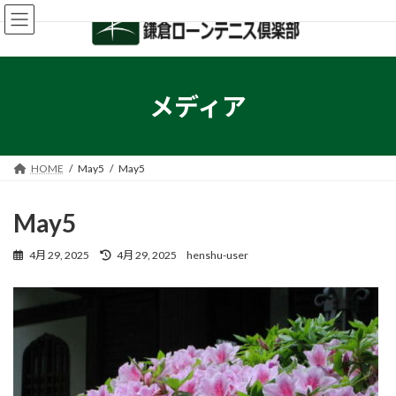
コ
ナ
ン
ビ
テ
ゲ
ン
ー
ツ
シ
へ
ョ
メディア
ス
ン
キ
に
ッ
移
プ
動
HOME
May5
May5
May5
最
4月 29, 2025
4月 29, 2025
henshu-user
終
更
新
日
時
: