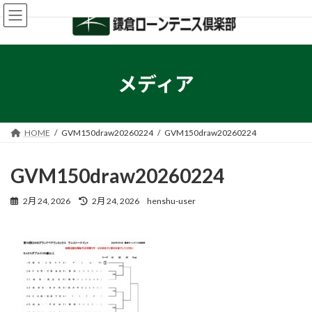
コ
ナ
ン
ビ
テ
ゲ
ン
ー
ツ
シ
へ
ョ
メディア
ス
ン
キ
に
ッ
移
プ
動
HOME
GVM150draw20260224
GVM150draw20260224
GVM150draw20260224
最
2月 24, 2026
2月 24, 2026
henshu-user
終
更
新
日
時
: