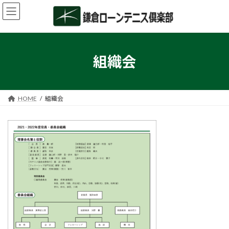
コ
ナ
ン
ビ
テ
ゲ
ン
ー
ツ
シ
へ
ョ
組織会
ス
ン
キ
に
ッ
移
プ
動
HOME
組織会