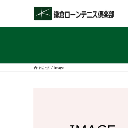
コ
ナ
ン
ビ
テ
ゲ
ン
ー
ツ
シ
へ
ョ
ス
ン
キ
に
ッ
移
プ
動
HOME
image