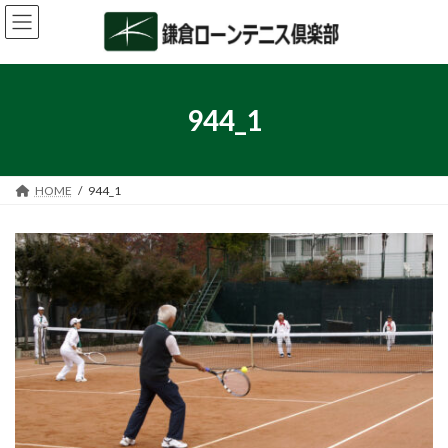
コ
ナ
ン
ビ
テ
ゲ
ン
ー
ツ
シ
へ
ョ
944_1
ス
ン
キ
に
ッ
移
プ
動
HOME
944_1