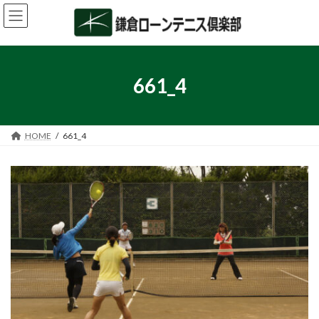
コ
ナ
ン
ビ
テ
ゲ
ン
ー
ツ
シ
へ
ョ
661_4
ス
ン
キ
に
ッ
移
プ
動
HOME
661_4