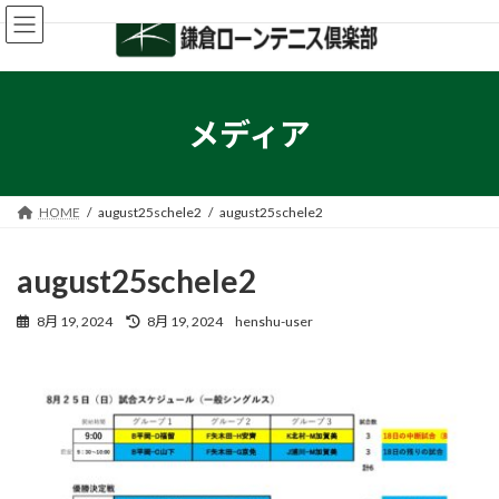
コ
ナ
ン
ビ
テ
ゲ
ン
ー
ツ
シ
へ
ョ
メディア
ス
ン
キ
に
ッ
移
プ
動
HOME
august25schele2
august25schele2
august25schele2
最
8月 19, 2024
8月 19, 2024
henshu-user
終
更
新
日
時
: