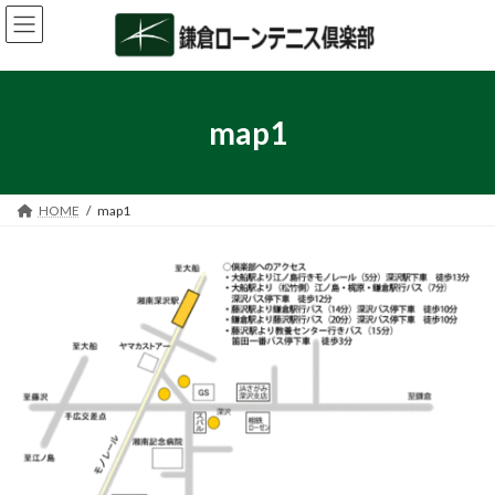
コ
ナ
ン
ビ
テ
ゲ
ン
ー
ツ
シ
へ
ョ
map1
ス
ン
キ
に
ッ
移
プ
動
HOME
map1