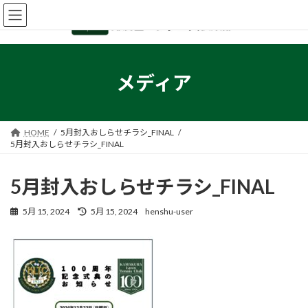
コ
ナ
ン
ビ
テ
ゲ
ン
ー
ツ
シ
へ
ョ
メディア
ス
ン
キ
に
ッ
移
プ
動
HOME
5月封入おしらせチラシ_FINAL
5月封入おしらせチラシ_FINAL
5月封入おしらせチラシ_FINAL
最
5月 15, 2024
5月 15, 2024
henshu-user
終
更
新
日
時
: